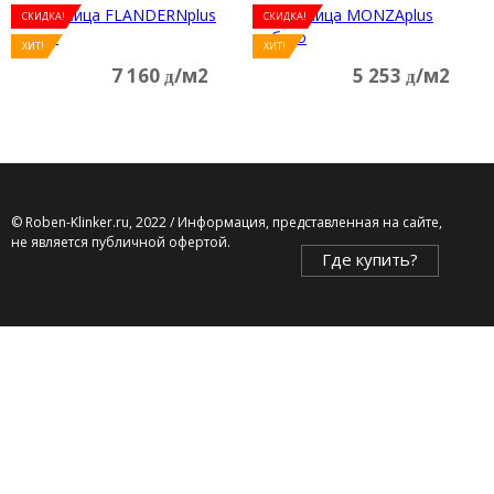
СКИДКА!
СКИДКА!
ХИТ!
ХИТ!
7 160
/м2
5 253
/м2
д
д
© Roben-Klinker.ru, 2022 / Информация, представленная на сайте,
не является публичной офертой.
Где купить?