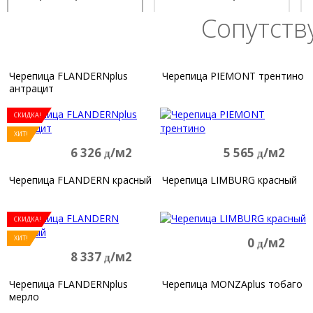
Сопутст
Черепица FLANDERNplus
Черепица PIEMONT трентино
антрацит
СКИДКА!
ХИТ!
6 326
/м2
5 565
/м2
д
д
Черепица FLANDERN красный
Черепица LIMBURG красный
СКИДКА!
ХИТ!
0
/м2
д
8 337
/м2
д
Черепица FLANDERNplus
Черепица MONZAplus тобаго
мерло