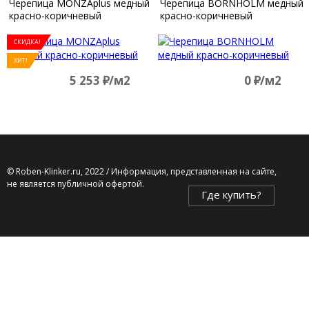
Черепица MONZAplus медный
Черепица BORNHOLM медный
красно-коричневый
красно-коричневый
СКИДКА!
ХИТ!
5 253
д
/м2
0
д
/м2
© Roben-Klinker.ru, 2022 / Информация, представленная на сайте,
не является публичной офертой.
Где купить?