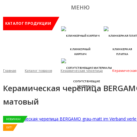
МЕНЮ
КАТАЛОГ ПРОДУКЦИИ
КЛИНКЕРНЫЙ
КЛИНКЕРНАЯ
КИРПИЧ
ПЛИТКА
Главная
Каталог товаров
Керамическая черепица
Керамическая 
СОПУТСТВУЮЩИЕ
Керамическая черепица BERGAMO 
МАТЕРИАЛЫ
матовый
НОВИНКА!
ХИТ!