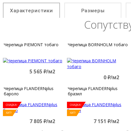
Характеристики
Размеры
Сопутст
Черепица PIEMONT тобаго
Черепица BORNHOLM тобаго
5 565
д
/м2
0
д
/м2
Черепица FLANDERNplus
Черепица FLANDERNplus
бароло
бразил
СКИДКА!
СКИДКА!
ХИТ!
ХИТ!
7 805
д
/м2
7 151
д
/м2