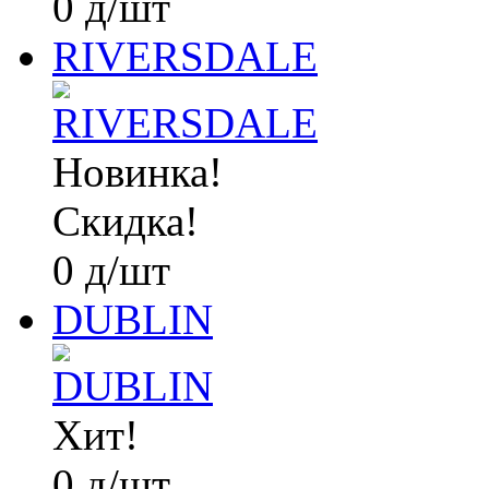
0
д
/шт
RIVERSDALE
Новинка!
Скидка!
0
д
/шт
DUBLIN
Хит!
0
д
/шт