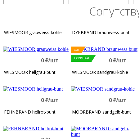
Сопутст
WIESMOOR grauweiss-kohle
DYKBRAND braunwess-bunt
ХИТ!
НОВИНКА!
0
д
/шт
0
д
/шт
WIESMOOR hellgrau-bunt
WIESMOOR sandgrau-kohle
0
д
/шт
0
д
/шт
FEHNBRAND hellrot-bunt
MOORBRAND sandgelb-bunt