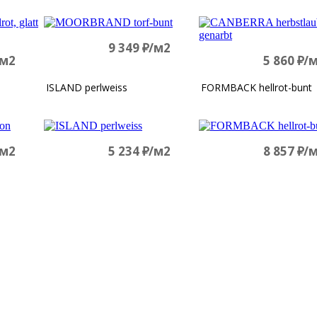
9 349
д
/м2
/м2
5 860
д
/
ISLAND perlweiss
FORMBACK hellrot-bunt
/м2
5 234
д
/м2
8 857
д
/