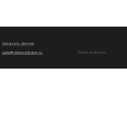
Заказать звонок
sale@roben-klinker.ru
Digital production