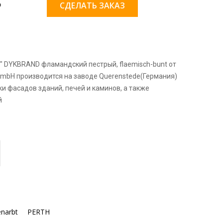
д
СДЕЛАТЬ ЗАКАЗ
" DYKBRAND фламандский пестрый, flaemisch-bunt от
GmbH производится на заводе Querenstede(Германия)
и фасадов зданий, печей и каминов, а также
й
narbt
PERTH