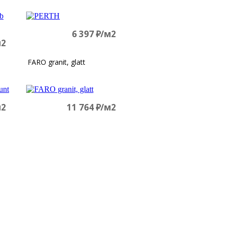
6 397
д
/м2
м2
FARO granit, glatt
м2
11 764
д
/м2