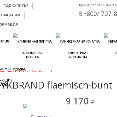
Время работы: Пн-Пт 9:
ГДЕ КУПИТЬ?
8 /800/ 707-
КОМПАНИИ
ФОРМАЦИЯ
Й
КЛИНКЕРНАЯ
КЛИНКЕРНАЯ
ПЛИТКА
БРУСЧАТКА
ая плитка DYKBRAND flaemisch-bunt
ВУЮЩИЕ
YKBRAND flaemisch-bunt
ИАЛЫ
9 170
д