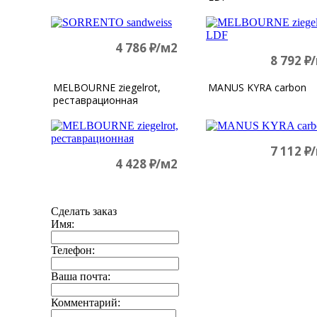
4 786
д
/м2
8 792
д
MELBOURNE ziegelrot,
MANUS KYRA carbon
реставрационная
7 112
д
4 428
д
/м2
Сделать заказ
Имя:
Телефон:
Ваша почта:
Комментарий: