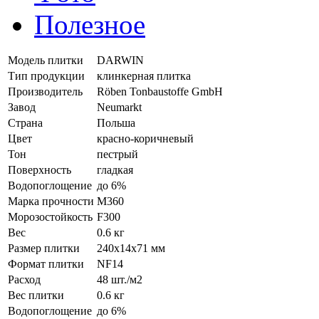
Полезное
Модель плитки
DARWIN
Тип продукции
клинкерная плитка
Производитель
Röben Tonbaustoffe GmbH
Завод
Neumarkt
Страна
Польша
Цвет
красно-коричневый
Тон
пестрый
Поверхность
гладкая
Водопоглощение
до 6%
Марка прочности
M360
Морозостойкость
F300
Вес
0.6 кг
Размер плитки
240x14x71 мм
Формат плитки
NF14
Расход
48 шт./м2
Вес плитки
0.6 кг
Водопоглощение
до 6%