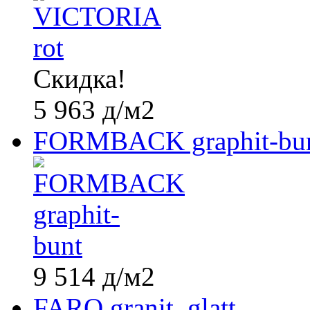
Скидка!
5 963
д
/м2
FORMBACK graphit-bu
9 514
д
/м2
FARO granit, glatt