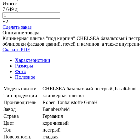
Итого:
7 649
д
м2
Сделать заказ
Описание товара
Клинкерная плитка "под кирпич" CHELSEA базальтовый пестрый
облицовки фасадов зданий, печей и каминов, а также внутрен
Скачать PDF
Характеристики
Размеры
Фото
Полезное
Модель плитки
CHELSEA базальтовый пестрый, basalt-bunt
Тип продукции
клинкерная плитка
Производитель
Röben Tonbaustoffe GmbH
Завод
Bannbersheid
Страна
Германия
Цвет
коричневый
Тон
пестрый
Поверхность
гладкая