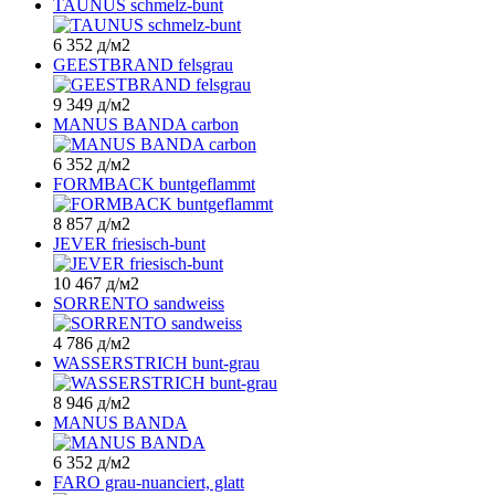
TAUNUS schmelz-bunt
6 352
д
/м2
GEESTBRAND felsgrau
9 349
д
/м2
MANUS BANDA carbon
6 352
д
/м2
FORMBACK buntgeflammt
8 857
д
/м2
JEVER friesisch-bunt
10 467
д
/м2
SORRENTO sandweiss
4 786
д
/м2
WASSERSTRICH bunt-grau
8 946
д
/м2
MANUS BANDA
6 352
д
/м2
FARO grau-nuanciert, glatt