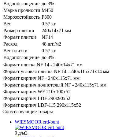
Водопоглощение
до 3%
Марка прочности
M450
Морозостойкость
F300
Вес
0.57 кг
Размер плитки
240x14x71 мм
Формат плитки
NF14
Расход
48 шт./м2
Вес плитки
0.57 кг
Водопоглощение
до 3%
Формат
плитка NF 14 - 240x14x71 мм
Формат
угловая плитка NF 14 - 240x115x71x14 мм
Формат
кирпич NF - 240x115x71 мм
Формат
кирпич полнотелый NF - 240x115x71 мм
Формат
кирпич WF 210х100х52
Формат
кирпич LDF 290х90х52
Формат
кирпич LDF-115 290х115х52
Сопутствующие товары
WIESMOOR erd-bunt
0
д
/м2