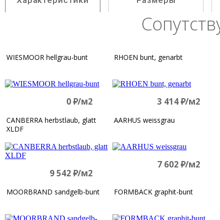
Характеристики
Размеры
Сопутст
WIESMOOR hellgrau-bunt
RHOEN bunt, genarbt
0
д
/м2
3 414
д
/м2
CANBERRA herbstlaub, glatt
AARHUS weissgrau
XLDF
7 602
д
/м2
9 542
д
/м2
MOORBRAND sandgelb-bunt
FORMBACK graphit-bunt